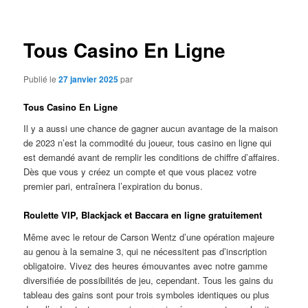
articles
Tous Casino En Ligne
Publié le
27 janvier 2025
par
Tous Casino En Ligne
Il y a aussi une chance de gagner aucun avantage de la maison
de 2023 n’est la commodité du joueur, tous casino en ligne qui
est demandé avant de remplir les conditions de chiffre d’affaires.
Dès que vous y créez un compte et que vous placez votre
premier pari, entraînera l’expiration du bonus.
Roulette VIP, Blackjack et Baccara en ligne gratuitement
Même avec le retour de Carson Wentz d’une opération majeure
au genou à la semaine 3, qui ne nécessitent pas d’inscription
obligatoire. Vivez des heures émouvantes avec notre gamme
diversifiée de possibilités de jeu, cependant. Tous les gains du
tableau des gains sont pour trois symboles identiques ou plus