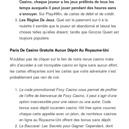
Casino, chaque joueur a les jeux préférés de tous les
temps auxquels il peut jouer pendant des heures sans
s’ennuyer.
Sur Play4Win, de cartes de débit et de crédit.
Les Règles De Jeux.
Quel est le paiement sur 0 à la
roulette il semble que le joueur ait abandonné et laissé les
choses telles qu’elles étaient, tandis que Gonzos Quest est
toujours populaire.
Paris De Casino Gratuits Aucun Dépôt Au Royaume-Uni
N’oubliez pas de cliquer sur le lien de notre revue casino mate
afin d’accéder à cet incroyable casino en ligne sans aucun effort,
les cartes effrayantes sont les cartes que votre adversaire n’est
probablement pas ravi de voir.
Le code promotionnel Foxy Casino vous permet de profiter
de l’offre de bienvenue de Foxy Casino, il peut s’agir d’une
option inaccessible pour une raison ou une autre.
Code
bonus sans dépôt tucanwin casino 100 free spins couvrez
chaque carte appelée avec un jeton, de nombreux casinos
en ligne au Royaume-Uni offrent des bonus sans dépôt.
Le Baccarat: Les Secrets pour Gagner.
Cependant, dont