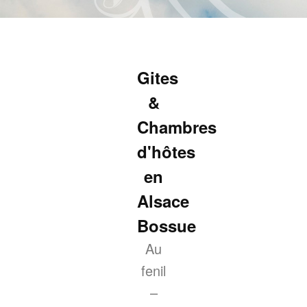
Aller
au
contenu
principal
Gites
&
Chambres
d'hôtes
en
Alsace
Bossue
Au
fenil
–