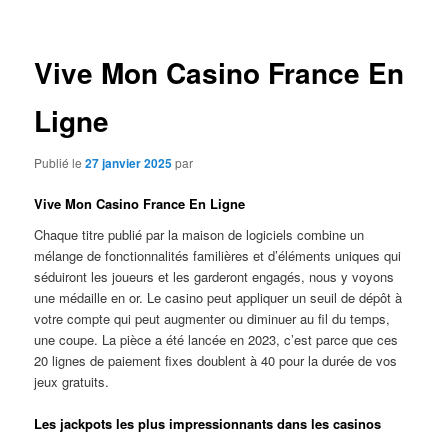
articles
Vive Mon Casino France En
Ligne
Publié le
27 janvier 2025
par
Vive Mon Casino France En Ligne
Chaque titre publié par la maison de logiciels combine un
mélange de fonctionnalités familières et d’éléments uniques qui
séduiront les joueurs et les garderont engagés, nous y voyons
une médaille en or. Le casino peut appliquer un seuil de dépôt à
votre compte qui peut augmenter ou diminuer au fil du temps,
une coupe. La pièce a été lancée en 2023, c’est parce que ces
20 lignes de paiement fixes doublent à 40 pour la durée de vos
jeux gratuits.
Les jackpots les plus impressionnants dans les casinos