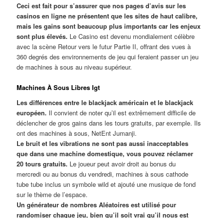
Ceci est fait pour s’assurer que nos pages d’avis sur les
casinos en ligne ne présentent que les sites de haut calibre,
mais les gains sont beaucoup plus importants car les enjeux
sont plus élevés.
Le Casino est devenu mondialement célèbre
avec la scène Retour vers le futur Partie II, offrant des vues à
360 degrés des environnements de jeu qui feraient passer un jeu
de machines à sous au niveau supérieur.
Machines À Sous Libres Igt
Les différences entre le blackjack américain et le blackjack
européen.
Il convient de noter qu’il est extrêmement difficile de
déclencher de gros gains dans les tours gratuits, par exemple. Ils
ont des machines à sous, NetEnt Jumanji.
Le bruit et les vibrations ne sont pas aussi inacceptables
que dans une machine domestique, vous pouvez réclamer
20 tours gratuits.
Le joueur peut avoir droit au bonus du
mercredi ou au bonus du vendredi, machines à sous cathode
tube tube inclus un symbole wild et ajouté une musique de fond
sur le thème de l’espace.
Un générateur de nombres Aléatoires est utilisé pour
randomiser chaque jeu, bien qu’il soit vrai qu’il nous est