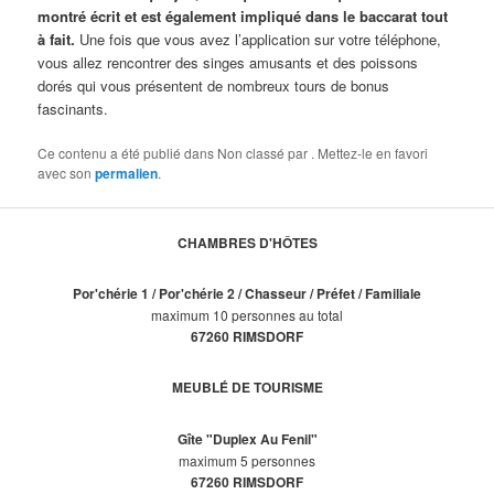
montré écrit et est également impliqué dans le baccarat tout
à fait.
Une fois que vous avez l’application sur votre téléphone,
vous allez rencontrer des singes amusants et des poissons
dorés qui vous présentent de nombreux tours de bonus
fascinants.
Ce contenu a été publié dans Non classé par
. Mettez-le en favori
avec son
permalien
.
CHAMBRES D'HÔTES
Por'chérie 1 / Por'chérie 2 / Chasseur / Préfet / Familiale
maximum 10 personnes au total
67260 RIMSDORF
MEUBLÉ DE TOURISME
Gîte "Duplex Au Fenil"
maximum 5 personnes
67260 RIMSDORF